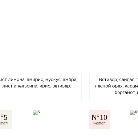
ист лимона, амирис, мускус, амбра,
Ветивер, сандал,
лист апельсина, ирис, ветивер.
лесной орех, карам
бергамот,
N
5
N
10
oman
woman