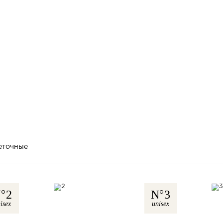
еточные
N
2
N
3
isex
unisex