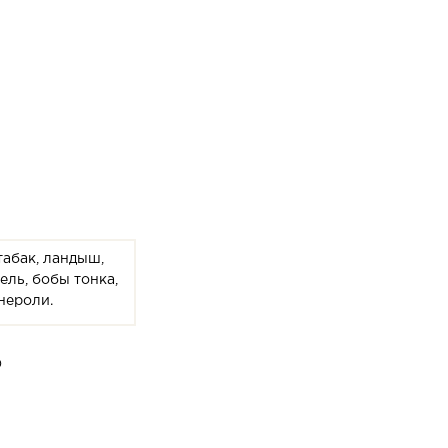
 табак, ландыш,
ель, бобы тонка,
 нероли.