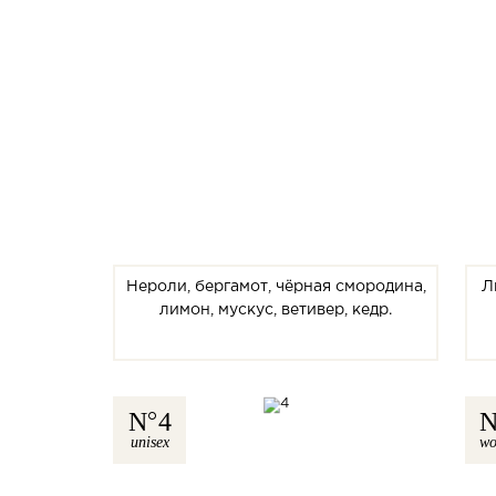
Нероли, бергамот, чёрная смородина,
Л
лимон, мускус, ветивер, кедр.
N
4
unisex
w