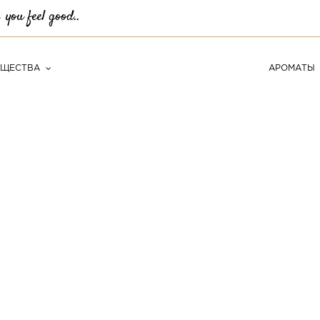
you feel good..
УЩЕСТВА
АРОМАТЫ
Д
р
е
в
е
с
н
ы
е
/
Ш
и
п
р
о
в
ы
е
/
Ц
в
е
т
о
ч
н
ы
е